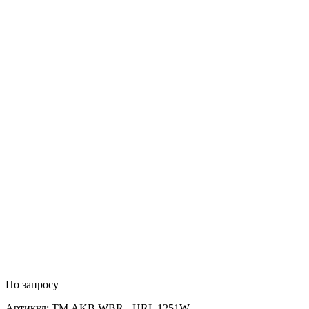
По запросу
Артикул: TM.AKB.WBR - HRL 1251W