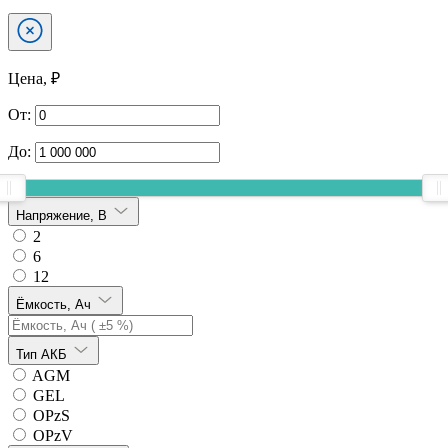
Цена, ₽
От:
До:
Напряжение, В
2
6
12
Ёмкость, Ач
Тип АКБ
AGM
GEL
OPzS
OPzV