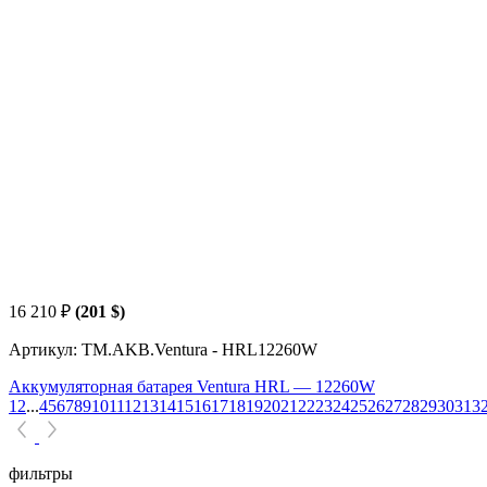
16 210
₽
(201 $)
Артикул: TM.AKB.Ventura - HRL12260W
Аккумуляторная батарея Ventura HRL — 12260W
1
2
...
4
5
6
7
8
9
10
11
12
13
14
15
16
17
18
19
20
21
22
23
24
25
26
27
28
29
30
31
3
фильтры