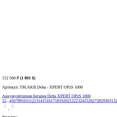
152 500
₽
(1 891 $)
Артикул: TM.AKB.Delta - XPERT OPzS 1000
Аккумуляторная батарея Delta XPERT OPzS 1000
1
2
...
4
5
6
7
8
9
10
11
12
13
14
15
16
17
18
19
20
21
22
23
24
25
26
27
28
29
30
31
3
фильтры