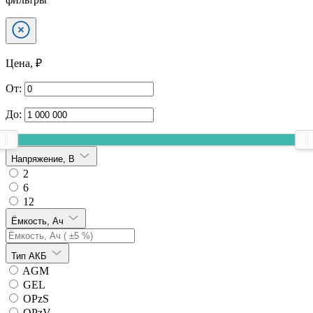
Цена, ₽
От:
До:
Напряжение, В
2
6
12
Ёмкость, Ач
Тип АКБ
AGM
GEL
OPzS
OPzV