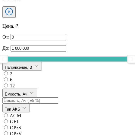
Цена, ₽
От:
До:
Напряжение, В
2
6
12
Ёмкость, Ач
Тип АКБ
AGM
GEL
OPzS
OPzV