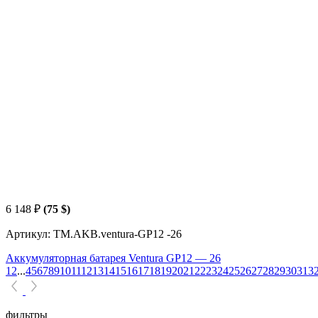
6 148
₽
(75 $)
Артикул: TM.AKB.ventura-GP12 -26
Аккумуляторная батарея Ventura GP12 — 26
1
2
...
4
5
6
7
8
9
10
11
12
13
14
15
16
17
18
19
20
21
22
23
24
25
26
27
28
29
30
31
3
фильтры