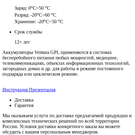
о
о
Заряд: 0
С~50
С
о
о
Разряд: -20
С~60
С
о
о
Хранение: -20
С~50
С
Срок службы
12+ лет
Аккумуляторы Ventura GPL применяются в системах
бесперебойного питания любых мощностей, медицине,
телекоммуникациях, объектах информационных технологий,
загородных домах и др. для работы в режиме постоянного
подзаряда или циклическом режиме.
Инструкция
Презентация
Доставка
Гарантия
Мы оказываем услуги по доставке предлагаемой продукции и
комплексных технических решений по всей территории
России. Условия доставки конкретного заказа вы можете
обсудить с вашим персональным менеджером.