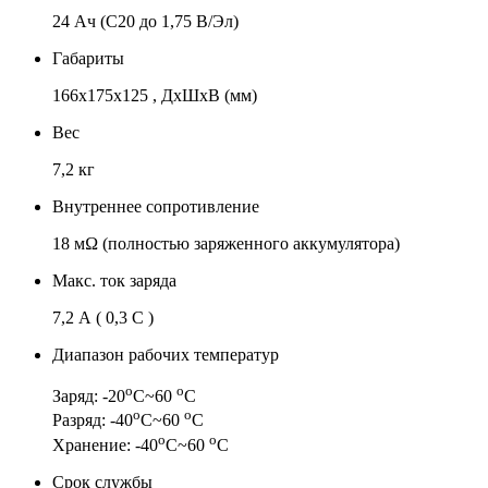
24 Ач (C20 до 1,75 В/Эл)
Габариты
166x175x125 , ДхШхВ (мм)
Вес
7,2 кг
Внутреннее сопротивление
18 мΩ (полностью заряженного аккумулятора)
Макс. ток заряда
7,2 А ( 0,3 С )
Диапазон рабочих температур
о
о
Заряд: -20
С~60
С
о
о
Разряд: -40
С~60
С
о
о
Хранение: -40
С~60
С
Срок службы