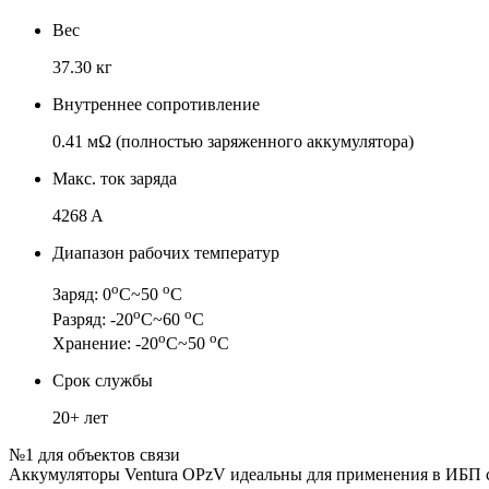
Вес
37.30 кг
Внутреннее сопротивление
0.41 мΩ (полностью заряженного аккумулятора)
Макс. ток заряда
4268 A
Диапазон рабочих температур
о
о
Заряд: 0
С~50
С
о
о
Разряд: -20
С~60
С
о
о
Хранение: -20
С~50
С
Срок службы
20+ лет
№1 для объектов связи
Аккумуляторы Ventura OPzV идеальны для применения в ИБП с