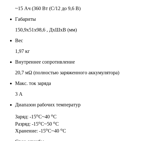
~15 Ач (360 Вт (C/12 до 9,6 В)
Габариты
150,9x51x98,6 , ДхШхВ (мм)
Вес
1,97 кг
Внутреннее сопротивление
20,7 мΩ (полностью заряженного аккумулятора)
Макс. ток заряда
3 А
Диапазон рабочих температур
о
о
Заряд: -15
С~40
С
о
о
Разряд: -15
С~50
С
о
о
Хранение: -15
С~40
С