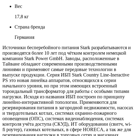
Вес
17,8 кг
Страна бренда
Германия
Источники бесперебойного питания Stark разрабатываются и
производятся более 10 лет под чётким контролем немецкой
компании Stark Power GmbH. Заводы, расположенные в
Тайване обладают современными производственными
линиями и применяют самые передовые технологии в
выпуске продукции. Серия ИБП Stark Country Line-Ineractive
PS это новая линейка аппаратов, относящихся к серии
начального уровня, но при этом имеющих встроенный
тороидальный трансформатор для работы с особыми типами
нагрузки. Исходя из названия ИБП построен по принципу
линейно-интерактивной топологии. Применяются для
резервирования питания в загородной недвижимости, насосах
и твердотельных котлах, системах охранно-пожарного
оповещения (ОПС), системах видеонаблюдения, системах
контроля учёта доступа (СКУД), ИТ оборудовании (свитч, wi-
fi роутер), газовых котельных, в сфере HORECA, а так же для
резервирования нагрузки в торговых сетях и магазинах.