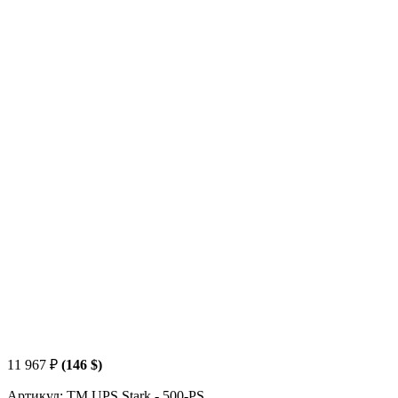
11 967
₽
(146 $)
Артикул: TM.UPS.Stark - 500-PS