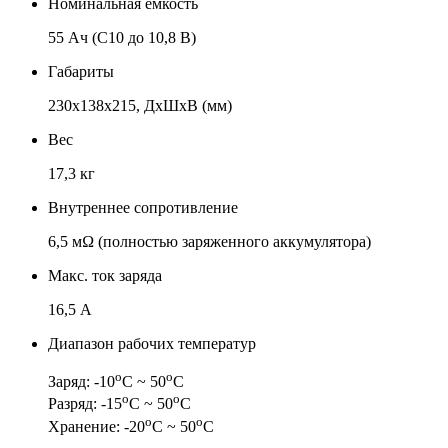
Номинальная емкость
55 Ач (C10 до 10,8 В)
Габариты
230x138x215, ДхШхВ (мм)
Вес
17,3 кг
Внутреннее сопротивление
6,5 мΩ (полностью заряженного аккумулятора)
Макс. ток заряда
16,5 А
Диапазон рабочих температур
о
о
Заряд: -10
С ~ 50
С
о
о
Разряд: -15
С ~ 50
С
о
о
Хранение: -20
С ~ 50
С