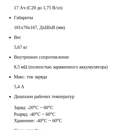
17 Ач (C20 до 1,75 В/эл)
Габариты
181x76x167, ДхШхВ (мм)
Вес
5,67 кг
Внутреннее сопротивление
8,5 мΩ (полностью заряженного аккумулятора)
Макс. ток заряда
5,4 А
Диапазон рабочих температур
о
о
Заряд: -20
С ~ 60
С
о
о
Разряд: -40
С ~ 60
С
о
о
Хранение: -40
С ~ 60
С