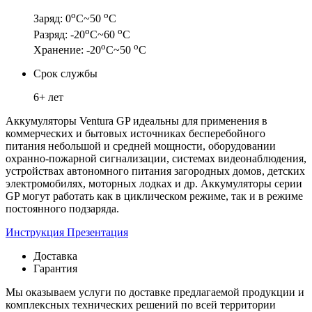
о
о
Заряд: 0
С~50
С
о
о
Разряд: -20
С~60
С
о
о
Хранение: -20
С~50
С
Срок службы
6+ лет
Аккумуляторы Ventura GP идеальны для применения в
коммерческих и бытовых источниках бесперебойного
питания небольшой и средней мощности, оборудовании
охранно-пожарной сигнализации, системах видеонаблюдения,
устройствах автономного питания загородных домов, детских
электромобилях, моторных лодках и др. Аккумуляторы серии
GP могут работать как в циклическом режиме, так и в режиме
постоянного подзаряда.
Инструкция
Презентация
Доставка
Гарантия
Мы оказываем услуги по доставке предлагаемой продукции и
комплексных технических решений по всей территории