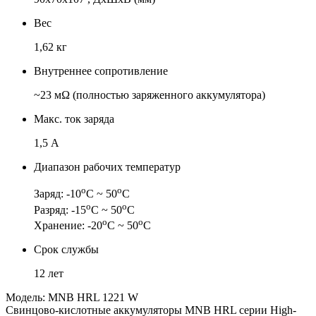
Вес
1,62 кг
Внутреннее сопротивление
~23 мΩ (полностью заряженного аккумулятора)
Макс. ток заряда
1,5 А
Диапазон рабочих температур
о
о
Заряд: -10
С ~ 50
С
о
о
Разряд: -15
С ~ 50
С
о
о
Хранение: -20
С ~ 50
С
Срок службы
12 лет
Модель: MNB HRL 1221 W
Свинцово-кислотные аккумуляторы MNB HRL серии High-