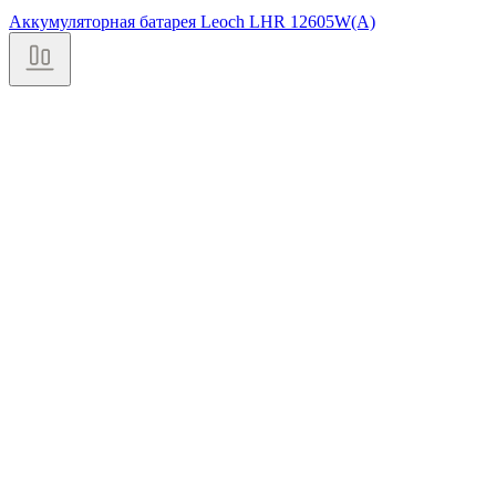
Аккумуляторная батарея Leoch LHR 12605W(A)