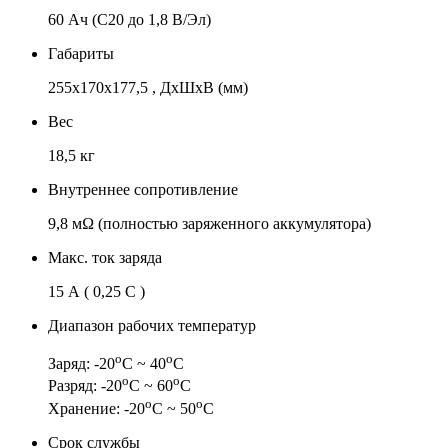
60 Ач (C20 до 1,8 В/Эл)
Габариты
255x170x177,5 , ДхШхВ (мм)
Вес
18,5 кг
Внутреннее сопротивление
9,8 мΩ (полностью заряженного аккумулятора)
Макс. ток заряда
15 А ( 0,25 C )
Диапазон рабочих температур
о
о
Заряд: -20
С ~ 40
С
о
о
Разряд: -20
С ~ 60
С
о
о
Хранение: -20
С ~ 50
С
Срок службы