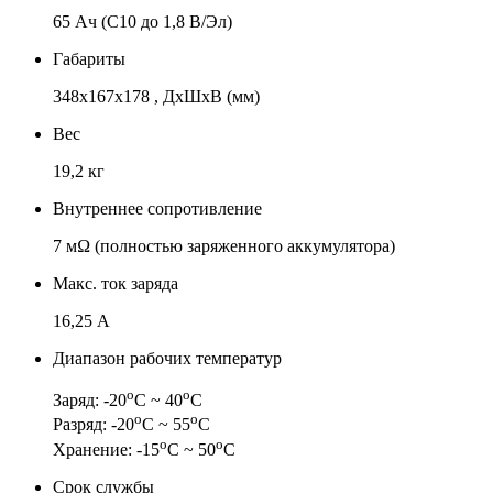
65 Ач (C10 до 1,8 В/Эл)
Габариты
348x167x178 , ДхШхВ (мм)
Вес
19,2 кг
Внутреннее сопротивление
7 мΩ (полностью заряженного аккумулятора)
Макс. ток заряда
16,25 А
Диапазон рабочих температур
о
о
Заряд: -20
С ~ 40
С
о
о
Разряд: -20
С ~ 55
С
о
о
Хранение: -15
С ~ 50
С
Срок службы