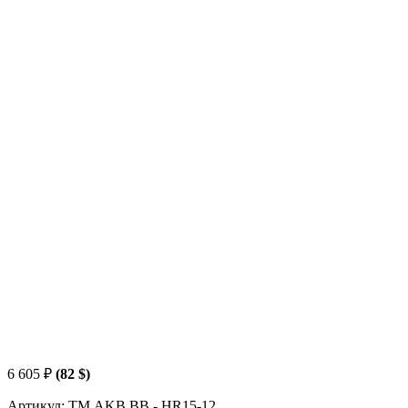
6 605
₽
(82 $)
Артикул: TM.AKB.BB - HR15-12