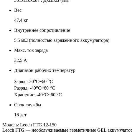
551x110x287 , ДхШхВ (мм)
Вес
47,4 кг
Внутреннее сопротивление
5,5 мΩ (полностью заряженного аккумулятора)
Макс. ток заряда
32,5 А
Диапазон рабочих температур
о
о
Заряд: -20
С~60
С
о
о
Разряд: -40
С~60
С
о
о
Хранение: -40
С~60
С
Срок службы
16 лет
Модель: Leoch FTG 12-150
Leoch FTG — необслуживаемые герметичные GEL аккумуляторы