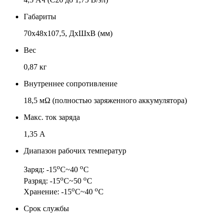
Габариты
70x48x107,5, ДхШхВ (мм)
Вес
0,87 кг
Внутреннее сопротивление
18,5 мΩ (полностью заряженного аккумулятора)
Макс. ток заряда
1,35 А
Диапазон рабочих температур
о
о
Заряд: -15
С~40
С
о
о
Разряд: -15
С~50
С
о
о
Хранение: -15
С~40
С
Срок службы