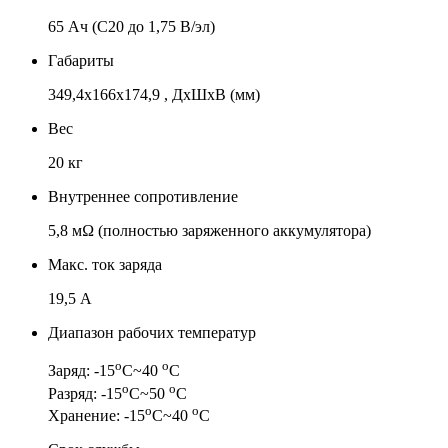
65 Ач (C20 до 1,75 В/эл)
Габариты
349,4x166x174,9 , ДхШхВ (мм)
Вес
20 кг
Внутреннее сопротивление
5,8 мΩ (полностью заряженного аккумулятора)
Макс. ток заряда
19,5 А
Диапазон рабочих температур
о
о
Заряд: -15
С~40
С
о
о
Разряд: -15
С~50
С
о
о
Хранение: -15
С~40
С