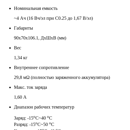
Номинальная емкость
~4 Ач (16 Вч/эл при C0.25 до 1,67 В/эл)
Габариты
90x70x106.1, ДхШхВ (мм)
Вес
1,34 кг
Внутреннее сопротивление
29,8 мΩ (полностью заряженного аккумулятора)
Макс. ток заряда
1,60 А
Диапазон рабочих температур
о
о
Заряд: -15
С~40
С
о
о
Разряд: -15
С~50
С
о
о