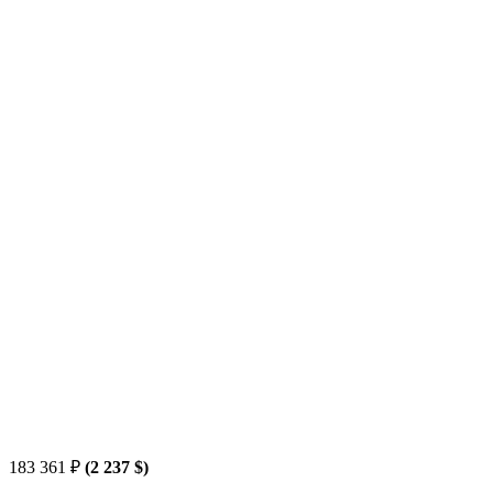
183 361
₽
(2 237 $)