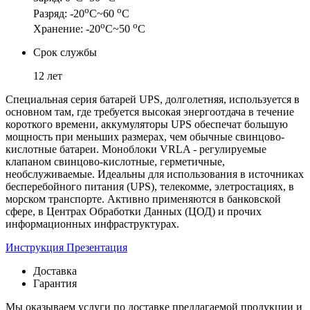
о
о
Разряд: -20
С~60
С
о
о
Хранение: -20
С~50
С
Срок службы
12 лет
Специальная серия батарей UPS, долголетняя, используется в
основном там, где требуется высокая энергоотдача в течение
короткого времени, аккумуляторы UPS обеспечат большую
мощность при меньших размерах, чем обычные свинцово-
кислотные батареи. Моноблоки VRLA - регулируемые
клапаном свинцово-кислотные, герметичные,
необслуживаемые. Идеальны для использования в источниках
бесперебойного питания (UPS), телекомме, элетростациях, в
морском транспорте. Активно применяются в банковской
сфере, в Центрах Обработки Данных (ЦОД) и прочих
информационных инфраструктурах.
Инструкция
Презентация
Доставка
Гарантия
Мы оказываем услуги по доставке предлагаемой продукции и