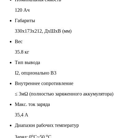
120 Ач
Габариты
330х173х212, ДхШхВ (мм)
Вес
35.8 кг
Тип вывода
I2, опционально В3
Внутреннее сопротивление
≤ 3мΩ (полностью заряженного аккумулятора)
Макс. ток заряда
35,4 А
Диапазон рабочих температур
о
о
Заряд: 0
С~50
С