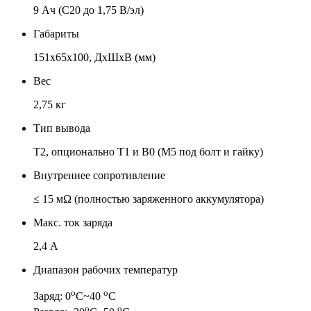
9 Ач (C20 до 1,75 В/эл)
Габариты
151x65x100, ДхШхВ (мм)
Вес
2,75 кг
Тип вывода
T2, опционально T1 и В0 (M5 под болт и гайку)
Внутреннее сопротивление
≤ 15 мΩ (полностью заряженного аккумулятора)
Макс. ток заряда
2,4 А
Диапазон рабочих температур
о
о
Заряд: 0
С~40
С
о
о