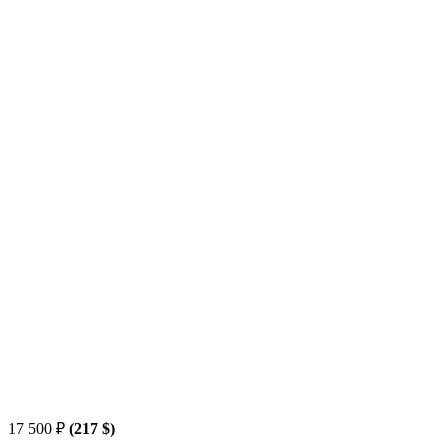
17 500
₽
(217 $)